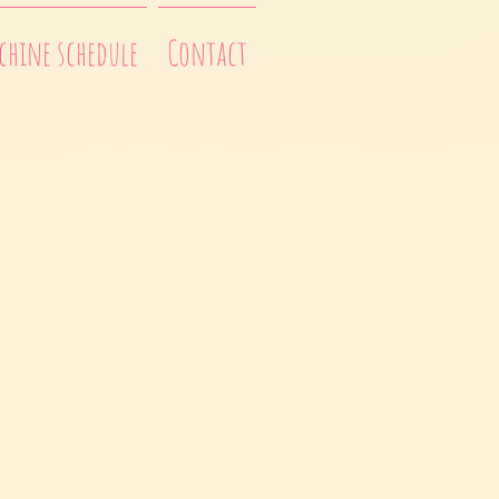
hine schedule
Contact
ouquet