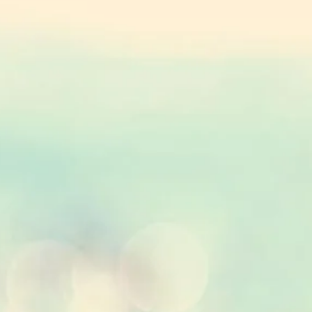
sible Dry Bouquet side A