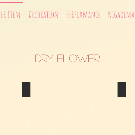
wer Item
Decoration
Performance
Nigaoemac
DRY FLOWER
Dry Bouquet
Dry B