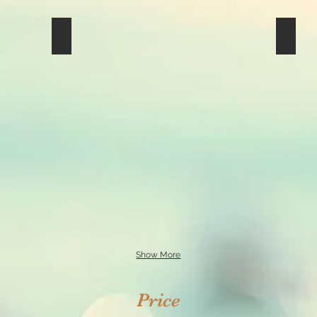
Reversible Dry Bouquet
Rever
カ
カ
ラ
ラ
ー
ー
リ
リ
ン
ン
グ
グ
や
や
テ
テ
イ
イ
ス
ス
ト
ト
を
を
変
変
え
え
た
た
２
２
Ｗ
Ｗ
ａ
ａ
ｙ
ｙ
Show More
(リ
(リ
バ
バ
ー
ー
Price
シ
シ
ブ
ブ