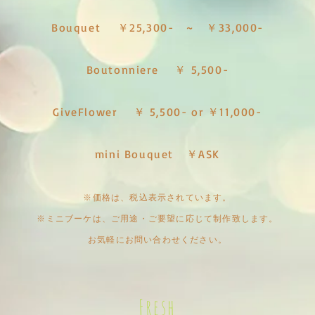
ル)
ル)
の
の
Bouquet
￥25,
300- ~ ￥33,000-
表
表
情
情
が
が
楽
楽
Boutonniere
￥ 5,500-
し
し
め
め
る
る
ド
ド
GiveFlower
￥ 5,500- or ￥11,000-
ラ
ラ
イ
イ
フ
フ
ラ
ラ
mini Bouquet ￥ASK
ワ
ワ
ー
ー
ス
ス
テ
テ
※価格は、税込
表示されています。
ム
ム
ブ
ブ
※ミニブーケは、ご用途・ご要望に応じて制作致します。
ー
ー
お気軽にお問い合わせください。
ケ
ケ
☆
☆
ウ
ウ
ェ
ェ
デ
デ
Fresh
ィ
ィ