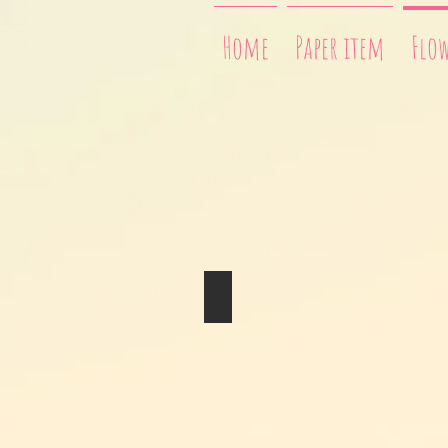
Home
Paper item
Flo
Dry Bouquet