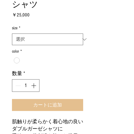
シャツ
価
￥25,000
格
size
*
color
*
数量
*
カートに追加
肌触りが柔らかく着心地の良い
ダブルガーゼシャツに