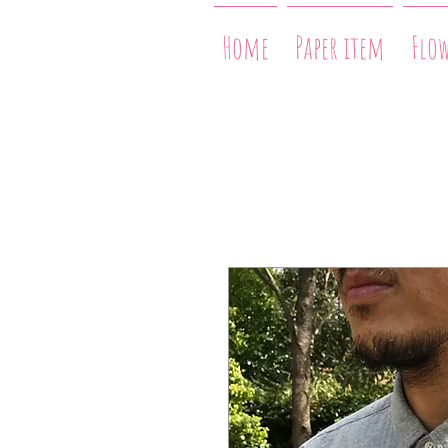
Home
Paper item
Flo