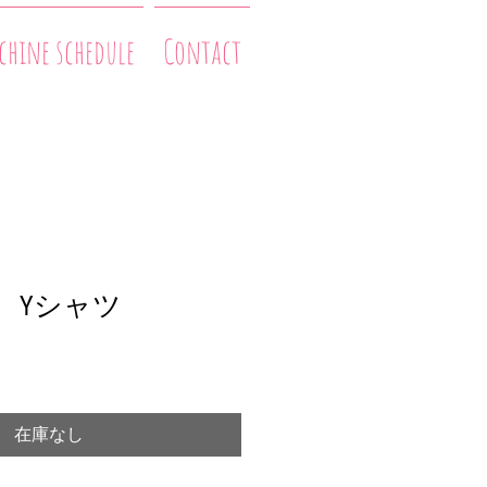
hine schedule
Contact
胸) Yシャツ
在庫なし