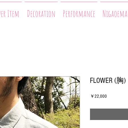
wer Item
Decoration
Performance
Nigaoemac
FLOWER (
価
￥22,000
格